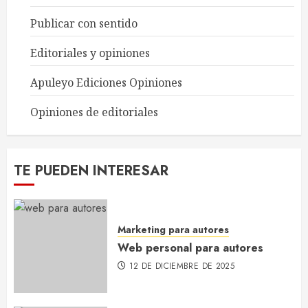
Publicar con sentido
Web personal para autores
12 DE DICIEMBRE DE 2025
Editoriales y opiniones
1
Apuleyo Ediciones Opiniones
Opiniones de editoriales
Errores comunes en los
manuscritos de autores noveles
25 DE NOVIEMBRE DE 2025
TE PUEDEN INTERESAR
2
Marketing para autores
Cómo se calcula el precio final
de un libro en librerías
Web personal para autores
18 DE NOVIEMBRE DE 2025
12 DE DICIEMBRE DE 2025
3