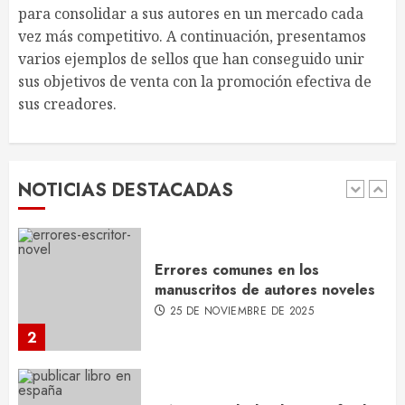
necesitas para tu libro
para consolidar a sus autores en un mercado cada
10 DE NOVIEMBRE DE 2025
vez más competitivo. A continuación, presentamos
5
varios ejemplos de sellos que han conseguido unir
sus objetivos de venta con la promoción efectiva de
sus creadores.
Web personal para autores
12 DE DICIEMBRE DE 2025
NOTICIAS DESTACADAS
1
Errores comunes en los
manuscritos de autores noveles
25 DE NOVIEMBRE DE 2025
2