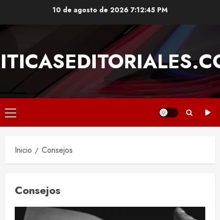
Saltar
10 de agosto de 2026
7:12:45 PM
al
contenido
ITICASEDITORIALES.
Menú
principal
Inicio
Consejos
Consejos