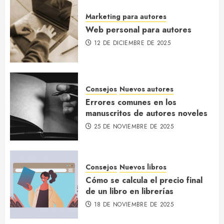
Marketing para autores
Cómo se calcula el precio final
de un libro en librerías
Web personal para autores
18 DE NOVIEMBRE DE 2025
12 DE DICIEMBRE DE 2025
3
Consejos
Nuevos autores
Los géneros literarios que más
Errores comunes en los
crecen en España y por qué
manuscritos de autores noveles
14 DE NOVIEMBRE DE 2025
25 DE NOVIEMBRE DE 2025
4
Consejos
Nuevos libros
Qué es el ISBN y por qué lo
Cómo se calcula el precio final
necesitas para tu libro
de un libro en librerías
10 DE NOVIEMBRE DE 2025
18 DE NOVIEMBRE DE 2025
5