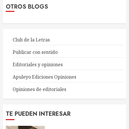
Qué es el ISBN y por qué lo
OTROS BLOGS
necesitas para tu libro
10 DE NOVIEMBRE DE 2025
5
Club de la Letras
Publicar con sentido
Web personal para autores
12 DE DICIEMBRE DE 2025
Editoriales y opiniones
1
Apuleyo Ediciones Opiniones
Opiniones de editoriales
Errores comunes en los
manuscritos de autores noveles
25 DE NOVIEMBRE DE 2025
TE PUEDEN INTERESAR
2