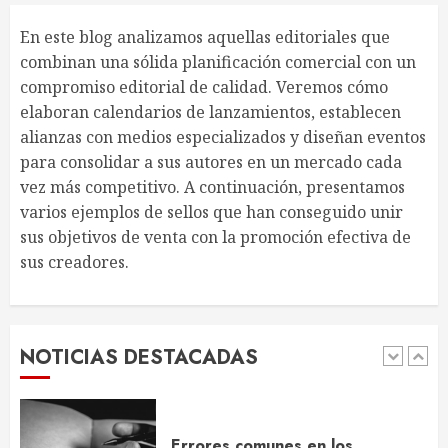
14 DE NOVIEMBRE DE 2025
En este blog analizamos aquellas editoriales que
4
combinan una sólida planificación comercial con un
compromiso editorial de calidad. Veremos cómo
elaboran calendarios de lanzamientos, establecen
Qué es el ISBN y por qué lo
alianzas con medios especializados y diseñan eventos
necesitas para tu libro
para consolidar a sus autores en un mercado cada
10 DE NOVIEMBRE DE 2025
vez más competitivo. A continuación, presentamos
5
varios ejemplos de sellos que han conseguido unir
sus objetivos de venta con la promoción efectiva de
sus creadores.
Web personal para autores
12 DE DICIEMBRE DE 2025
NOTICIAS DESTACADAS
1
Errores comunes en los