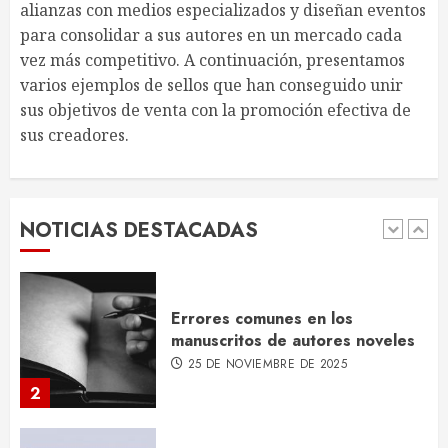
Qué es el ISBN y por qué lo
alianzas con medios especializados y diseñan eventos
necesitas para tu libro
para consolidar a sus autores en un mercado cada
10 DE NOVIEMBRE DE 2025
vez más competitivo. A continuación, presentamos
5
varios ejemplos de sellos que han conseguido unir
sus objetivos de venta con la promoción efectiva de
sus creadores.
Web personal para autores
12 DE DICIEMBRE DE 2025
NOTICIAS DESTACADAS
1
Errores comunes en los
manuscritos de autores noveles
25 DE NOVIEMBRE DE 2025
2