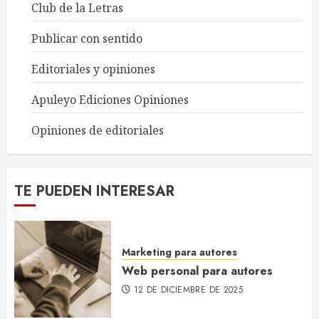
Club de la Letras
Publicar con sentido
Web personal para autores
12 DE DICIEMBRE DE 2025
Editoriales y opiniones
1
Apuleyo Ediciones Opiniones
Opiniones de editoriales
Errores comunes en los
manuscritos de autores noveles
25 DE NOVIEMBRE DE 2025
TE PUEDEN INTERESAR
2
Marketing para autores
Cómo se calcula el precio final
de un libro en librerías
Web personal para autores
18 DE NOVIEMBRE DE 2025
12 DE DICIEMBRE DE 2025
3