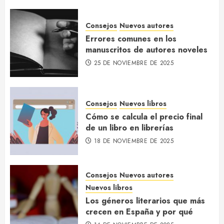
Consejos
Nuevos autores
Los géneros literarios que más
Errores comunes en los
crecen en España y por qué
manuscritos de autores noveles
14 DE NOVIEMBRE DE 2025
25 DE NOVIEMBRE DE 2025
4
Consejos
Nuevos libros
Qué es el ISBN y por qué lo
Cómo se calcula el precio final
necesitas para tu libro
de un libro en librerías
10 DE NOVIEMBRE DE 2025
18 DE NOVIEMBRE DE 2025
5
Consejos
Nuevos autores
Nuevos libros
Los géneros literarios que más
crecen en España y por qué