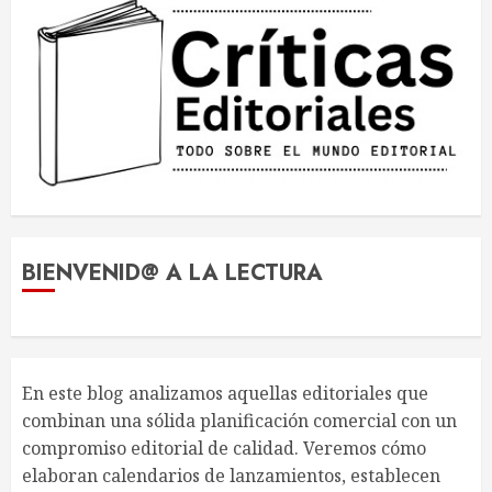
entradas
Cómo se calcula el precio final
de un libro en librerías
18 DE NOVIEMBRE DE 2025
3
BIENVENID@ A LA LECTURA
Los géneros literarios que más
crecen en España y por qué
14 DE NOVIEMBRE DE 2025
En este blog analizamos aquellas editoriales que
4
combinan una sólida planificación comercial con un
compromiso editorial de calidad. Veremos cómo
elaboran calendarios de lanzamientos, establecen